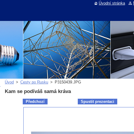
Úvodní stránka
Úvod
>
Cesty po Rusku
>
P3150439.JPG
Kam se podíváš samá kráva
Předchozí
Spustit prezentaci